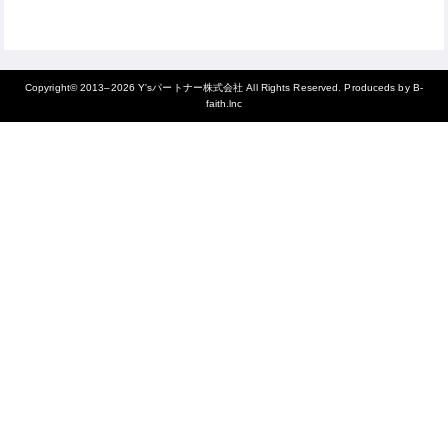
Copyright© 2013–2026
Y'sパートナー株式会社
All Rights Reserved. Produceds by
B-
faith.lnc