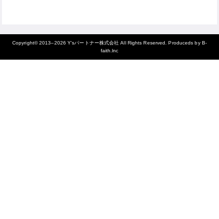
Copyright© 2013–2026
Y'sパートナー株式会社
All Rights Reserved. Produceds by
B-
faith.lnc