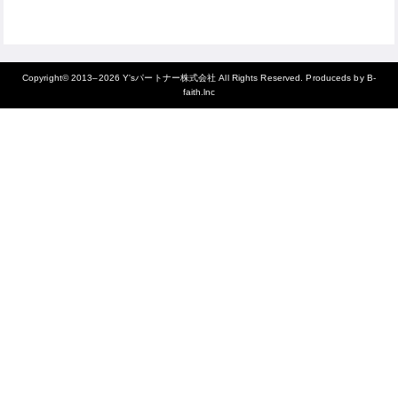
Copyright© 2013–2026
Y'sパートナー株式会社
All Rights Reserved. Produceds by
B-
faith.lnc