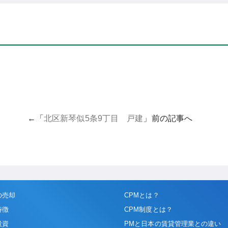
←「
北区新琴似5条9丁目 戸建
」前の記事へ
の売却
CPMとは？
特徴
CPM制度とは？
投資
PMと日本の賃貸管理業との違い