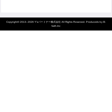
Copyright© 2013–2026
Y'sパートナー株式会社
All Rights Reserved. Produceds by
B-
faith.lnc